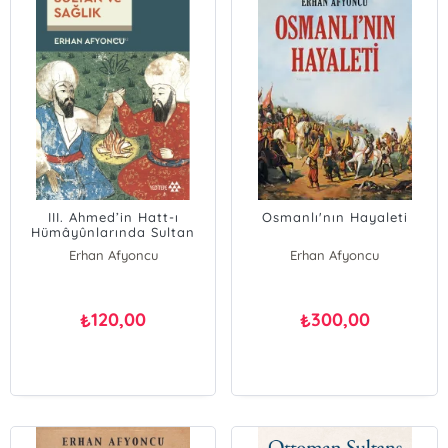
III. Ahmed’in Hatt-ı
Osmanlı'nın Hayaleti
Hümâyûnlarında Sultan
Ve Sağlık
Erhan Afyoncu
Erhan Afyoncu
120,00
300,00
₺
₺