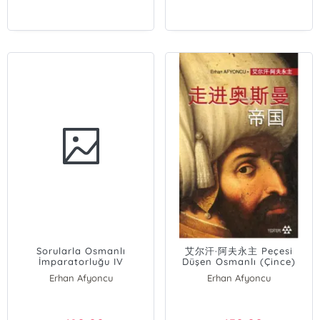
Sorularla Osmanlı
艾尔汗·阿夫永主 Peçesi
İmparatorluğu IV
Düşen Osmanlı (Çince)
Erhan Afyoncu
Erhan Afyoncu