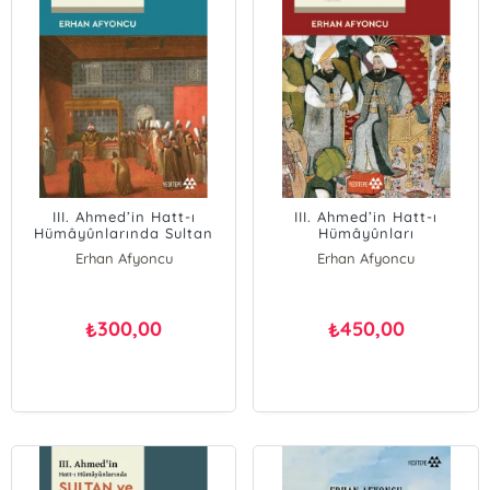
III. Ahmed’in Hatt-ı
III. Ahmed’in Hatt-ı
Hümâyûnlarında Sultan
Hümâyûnları
Ve Diplomasi
Erhan Afyoncu
Erhan Afyoncu
300,00
450,00
₺
₺