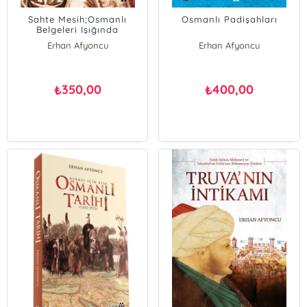
Sahte Mesih;Osmanlı
Osmanlı Padişahları
Belgeleri Işığında
Dönmeliğin Kurucusu
Erhan Afyoncu
Erhan Afyoncu
Sabatay Sevi ve Yahudiler
350,00
400,00
₺
₺