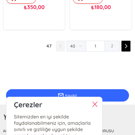
Cemalettin Şahin
350,00
180,00
₺
₺
47
2
E-Bülten Kayıt
Güncel bilgiler için kayıt olunuz
Kaydol
Çerezler
Sitemizden en iyi şekilde
faydalanabilmeniz için, amaçlarla
sınırlı ve gizliliğe uygun şekilde
ANASAYFA
HAKKIMIZDA
FİYAT LİSTESİ
KİTAP BAŞVURUSU