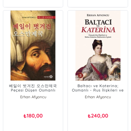
Mehmet Ersan
Erkan Göksu
Hayrunnisa Alan
Cezmi Eraslan
Okan Yeşilot
Necati Avcı
Ahmet Taşağıl
Erhan Afyoncu
Osman Sezgin
Tufan Gündüz
Vahdettin Engin
Abdülkadir Özcan
Ali Ahmetbeyoğlu
베일이 벗겨진 오스만제국
Baltacı ve Katerina;
Peçesi Düşen Osmanlı
Osmanlı - Rus İlişkileri ve
(Korece)
Baltacı Katerina
Erhan Afyoncu
Erhan Afyoncu
Hadisesinin İç Yüzü
180,00
240,00
₺
₺