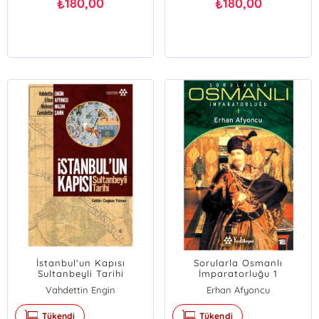
180,00
180,00
₺
₺
İstanbul'un Kapısı
Sorularla Osmanlı
Sultanbeyli Tarihi
İmparatorluğu 1
Vahdettin Engin
Erhan Afyoncu
Erhan Afyoncu
Tükendi
Tükendi
Mehmet Mazak