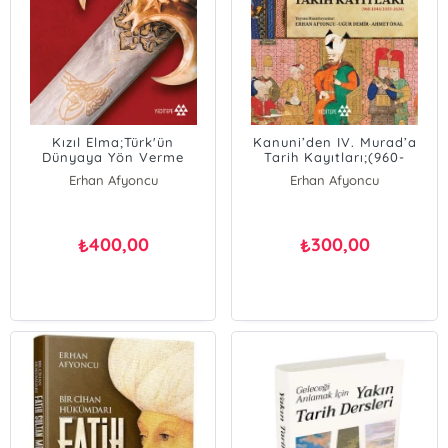
Kızıl Elma;Türk'ün
Kanuni’den IV. Murad’a
Dünyaya Yön Verme
Tarih Kayıtları;(960-
Ülküsü
1044/1553-1634)
Erhan Afyoncu
Erhan Afyoncu
Uğur Demir
Ahmet Önal
400,00
300,00
₺
₺