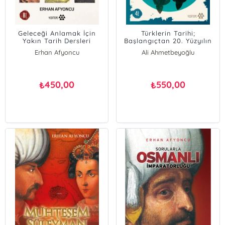
Geleceği Anlamak İçin
Türklerin Tarihi;
Yakın Tarih Dersleri
Başlangıçtan 20. Yüzyılın
İlk Yarısına Kadar
Erhan Afyoncu
Ali Ahmetbeyoğlu
Erhan Afyoncu
Haluk Selvi
Kürşat Yıldırım
450,00
550,00
₺
₺
İlyas Topsakal
Dinçer Koç