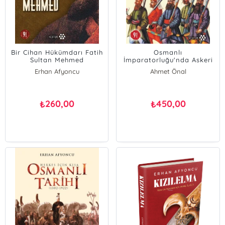
Bir Cihan Hükümdarı Fatih
Osmanlı
Sultan Mehmed
İmparatorluğu'nda Askeri
İsyanlar ve Darbeler
Erhan Afyoncu
Ahmet Önal
Erhan Afyoncu
Uğur Demir
260,00
450,00
₺
₺