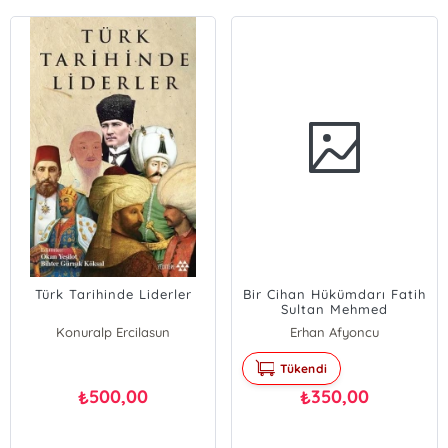
Türk Tarihinde Liderler
Bir Cihan Hükümdarı Fatih
Sultan Mehmed
Konuralp Ercilasun
Erhan Afyoncu
Osman Gazi Özgüdenli
Tükendi
Ömer Soner Hunkan
İlyas Kemaloğlu
500,00
350,00
₺
₺
Cihan Piyadeoğlu
Kürşat Yıldırım