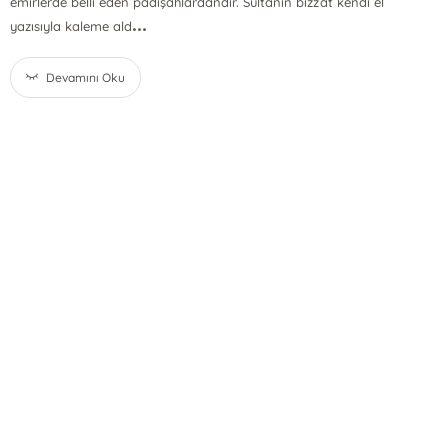
emirlerde belli eden padişahlardandır. Sultanın bizzat kendi el
...
yazısıyla kaleme ald
Devamını Oku