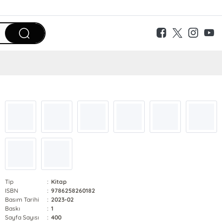
Tip
:
Kitap
ISBN
:
9786258260182
Basım Tarihi
:
2023-02
Baskı
:
1
Sayfa Sayısı
:
400