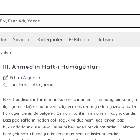
lar
Yazarlar
Kategoriler
E-Kitaplar
İletişim
ûnları
III. Ahmed’in Hatt-ı Hümâyûnları
Erhan Afyoncu
İnceleme - Araştırma
Bizzat padişahlar tarafından kaleme alınan emir, herhangi bir konuyla
ilgili görüş, değerlendirme ve bilgi vermek üzere yazılan yazılara hatt-ı
hümâyûn denir. Bu belgeler, Osmanlı tarihinin en önemli kaynaklarıdır.
Bazı padişahların hatları çok soğuk ve düz resmî yazılarken bazı
hükümdarlarınki ise kendi hislerini belli eden renkli hatlardır. III. Ahmed
hem çok hatt-ı hümâyûn kaleme alan hem de hislerini verdiği