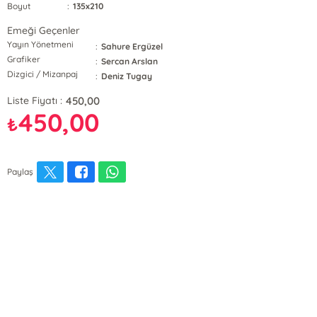
Boyut
:
135x210
Emeği Geçenler
Yayın Yönetmeni
:
Sahure Ergüzel
Grafiker
:
Sercan Arslan
Dizgici / Mizanpaj
:
Deniz Tugay
450,00
Liste Fiyatı :
450,00
₺
Paylaş