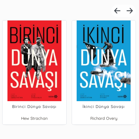
Birinci Dünya Savaşı
İkinci Dünya Savaşı
Hew Strachan
Richard Overy