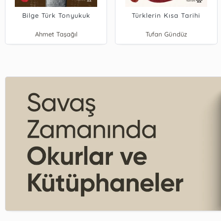
Bilge Türk Tonyukuk
Türklerin Kısa Tarihi
Ahmet Taşağıl
Tufan Gündüz