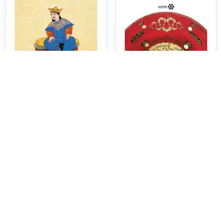
Oğuz Kağan Destanı
Kızılelma ;Türk Cihan
Hakimiyeti Ülküsü
Tufan Gündüz
Tufan Gündüz
ANASAYFA
HAKKIMIZDA
FİYAT LİSTESİ
KİTAP BAŞVURUSU
ULUSLARA