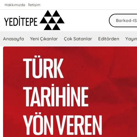
Hakkımızda
İletişim
Anasayfa
Yeni Çıkanlar
Çok Satanlar
Editörden
Yayın