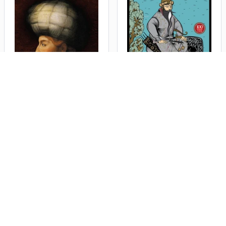
Son Kızılbaş Şah İsmail
Dede Korkut Hikayeleri
Tufan Gündüz
Orhan Şaik Gökyay
Register
RASI YAYINEVİ BELGESİ