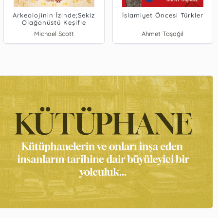
Arkeolojinin İzinde;Sekiz
İslamiyet Öncesi Türkler
Olağanüstü Keşifle
Arkeolojinin Öyküsü
Michael Scott
Ahmet Taşağıl
Pelin Çift