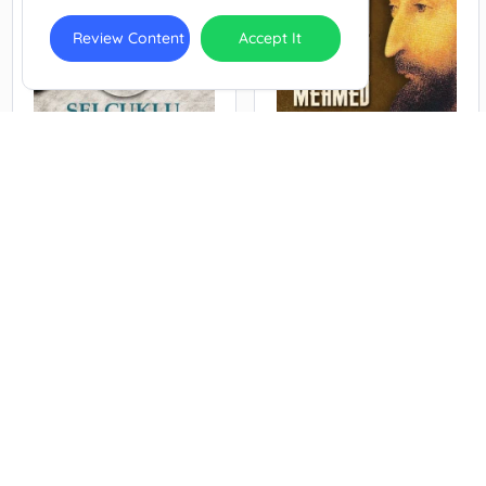
Review Content
Accept It
Selçuklu Sultanları
Bir Cihan Hükümdarı Fatih
Sultan Mehmed
Aydın Usta
Erhan Afyoncu
E-Newsletter Record
Sign up for up-to-date information