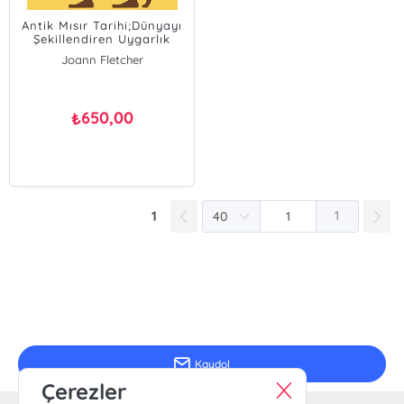
Antik Mısır Tarihi;Dünyayı
Şekillendiren Uygarlık
Joann Fletcher
650,00
₺
1
1
E-Bülten Kayıt
Güncel bilgiler için kayıt olunuz
Kaydol
Çerezler