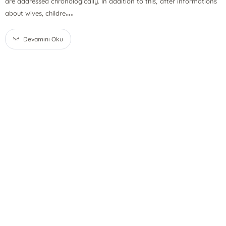
are addressed chronologically. In addition to this, after informations
...
about wives, childre
Devamını Oku