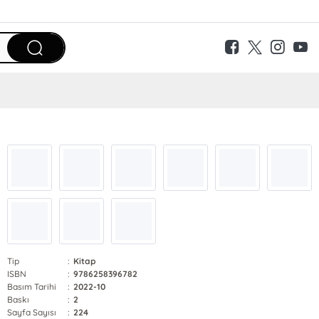
Tip
:
Kitap
ISBN
:
9786258396782
Basım Tarihi
:
2022-10
Baskı
:
2
Sayfa Sayısı
:
224