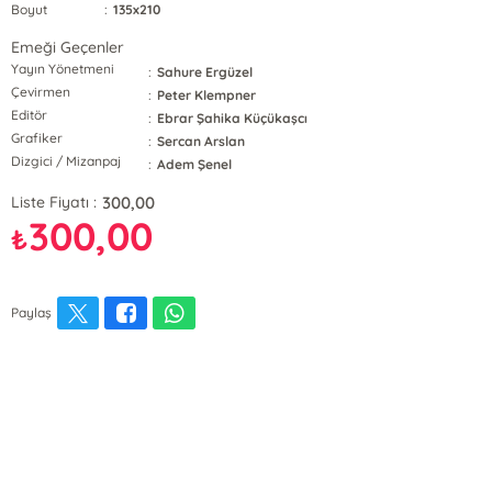
Boyut
:
135x210
Emeği Geçenler
Yayın Yönetmeni
:
Sahure Ergüzel
Çevirmen
:
Peter Klempner
Editör
:
Ebrar Şahika Küçükaşcı
Grafiker
:
Sercan Arslan
Dizgici / Mizanpaj
:
Adem Şenel
300,00
Liste Fiyatı :
300,00
₺
Paylaş