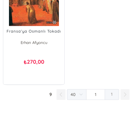
Fransa'ya Osmanlı Tokadı
Erhan Afyoncu
Ahmet Önal
Uğur Demir
270,00
₺
9
1
E-Bülten Kayıt
Güncel bilgiler için kayıt olunuz