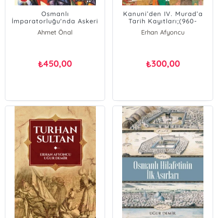
Osmanlı
Kanuni’den IV. Murad’a
İmparatorluğu'nda Askeri
Tarih Kayıtları;(960-
İsyanlar ve Darbeler
1044/1553-1634)
Ahmet Önal
Erhan Afyoncu
Erhan Afyoncu
Uğur Demir
Uğur Demir
Ahmet Önal
450,00
300,00
₺
₺