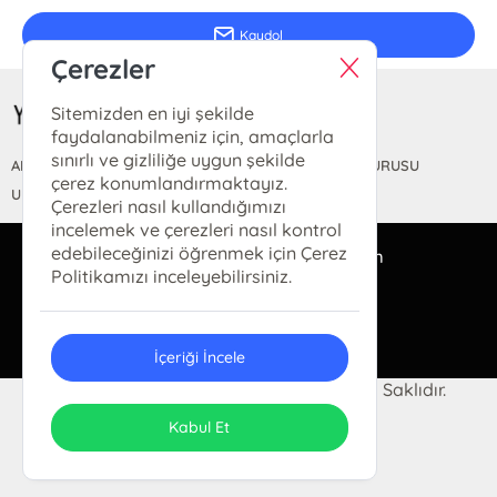
Kaydol
Çerezler
Sitemizden en iyi şekilde
faydalanabilmeniz için, amaçlarla
sınırlı ve gizliliğe uygun şekilde
ANASAYFA
HAKKIMIZDA
FİYAT LİSTESİ
KİTAP BAŞVURUSU
çerez konumlandırmaktayız.
ULUSLARARASI YAYINEVİ BELGESİ
Çerezleri nasıl kullandığımızı
incelemek ve çerezleri nasıl kontrol
edebileceğinizi öğrenmek için Çerez
bilgi@yeditepeyayinevi.com
Politikamızı inceleyebilirsiniz.
(0212) 528 47 53
İçeriği İncele
© 2024 YEDİTEPE YAYINEVİ Tüm Hakları Saklıdır.
ONSO
Tasarım & Uygulama
Kabul Et