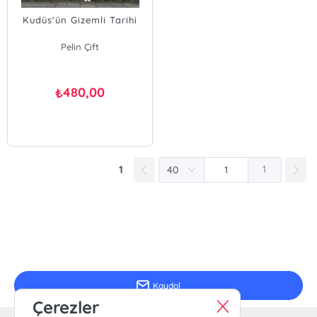
Kudüs'ün Gizemli Tarihi
Pelin Çift
Ömer Faruk Harman
480,00
₺
1
1
E-Bülten Kayıt
Güncel bilgiler için kayıt olunuz
Kaydol
Çerezler