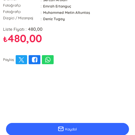
Fotoğrafçı
:
Emrah Ertonguç
Fotoğrafçı
:
Muhammed Metin Altuntaş
Dizgici / Mizanpaj
:
Deniz Tugay
480,00
Liste Fiyatı :
480,00
₺
Paylaş
E-Bülten Kayıt
Güncel bilgiler için kayıt olunuz
Kaydol