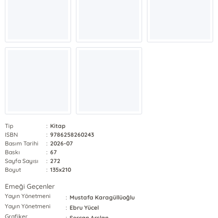
Tip
:
Kitap
ISBN
:
9786258260243
Basım Tarihi
:
2026-07
Baskı
:
67
Sayfa Sayısı
:
272
Boyut
:
135x210
Emeği Geçenler
Yayın Yönetmeni
:
Mustafa Karagüllüoğlu
Yayın Yönetmeni
:
Ebru Yücel
Grafiker
:
Sercan Arslan