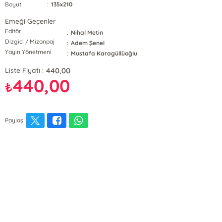
Boyut
:
135x210
Emeği Geçenler
Editör
:
Nihal Metin
Dizgici / Mizanpaj
:
Adem Şenel
Yayın Yönetmeni
:
Mustafa Karagüllüoğlu
440,00
Liste Fiyatı :
440,00
₺
Paylaş