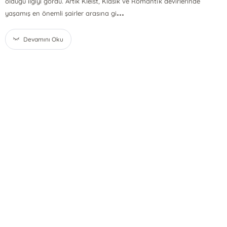
olduğu ilgiyi gördü. Artık Kleist, Klâsik ve Romantik devirlerinde
...
yaşamış en önemli şairler arasına gi
Devamını Oku