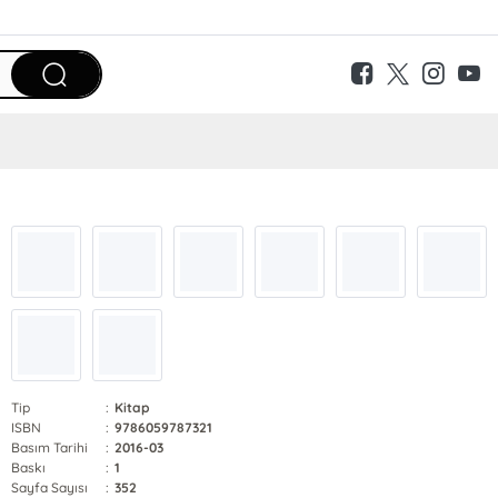
Tip
:
Kitap
ISBN
:
9786059787321
Basım Tarihi
:
2016-03
Baskı
:
1
Sayfa Sayısı
:
352