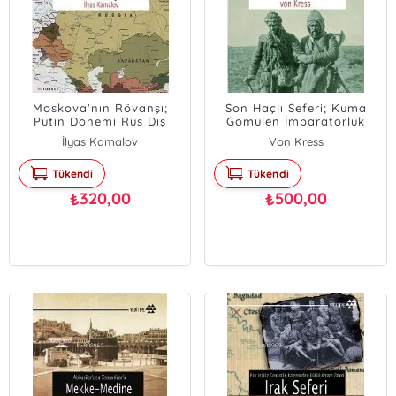
Moskova'nın Rövanşı;
Son Haçlı Seferi; Kuma
Putin Dönemi Rus Dış
Gömülen İmparatorluk
Politikası
İlyas Kamalov
Von Kress
Tükendi
Tükendi
320,00
500,00
₺
₺