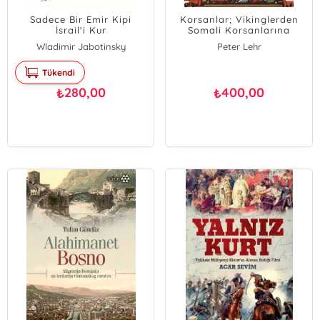
Sadece Bir Emir Kipi
Korsanlar; Vikinglerden
İsrail'i Kur
Somali Korsanlarına
Kadar Korsanların
Wladimir Jabotinsky
Peter Lehr
Keşfedilmemiş Tarihi
Tükendi
280,00
400,00
₺
₺