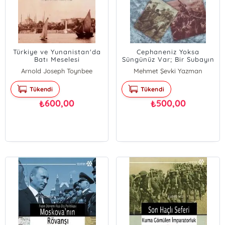
Türkiye ve Yunanistan'da
Cephaneniz Yoksa
Batı Meselesi
Süngünüz Var; Bir Subayın
Kaleminden
Arnold Joseph Toynbee
Mehmet Şevki Yazman
Tükendi
Tükendi
600,00
500,00
₺
₺