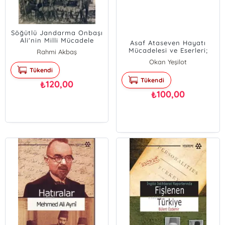
Söğütlü Jandarma Onbaşı
Ali'nin Milli Mücadele
Asaf Ataseven Hayatı
Anıları
Mücadelesi ve Eserleri;
Rahmi Akbaş
Ömrünü Gariplere Adayan
Okan Yeşilot
İnanmış Bir Hizmet İnsanı
Tükendi
Tükendi
120,00
₺
100,00
₺