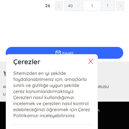
26
1
E-Bülten Kayıt
Güncel bilgiler için kayıt olunuz
Kaydol
Çerezler
Sitemizden en iyi şekilde
faydalanabilmeniz için, amaçlarla
sınırlı ve gizliliğe uygun şekilde
ANASAYFA
HAKKIMIZDA
FİYAT LİSTESİ
KİTAP BAŞVURUSU
çerez konumlandırmaktayız.
ULUSLARARASI YAYINEVİ BELGESİ
Çerezleri nasıl kullandığımızı
incelemek ve çerezleri nasıl kontrol
edebileceğinizi öğrenmek için Çerez
bilgi@yeditepeyayinevi.com
Politikamızı inceleyebilirsiniz.
(0212) 528 47 53