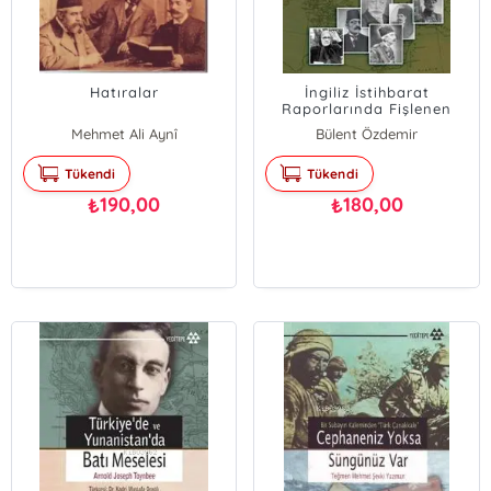
Hatıralar
İngiliz İstihbarat
Raporlarında Fişlenen
Türkiye
Mehmet Ali Aynî
Bülent Özdemir
Tükendi
Tükendi
190,00
180,00
₺
₺