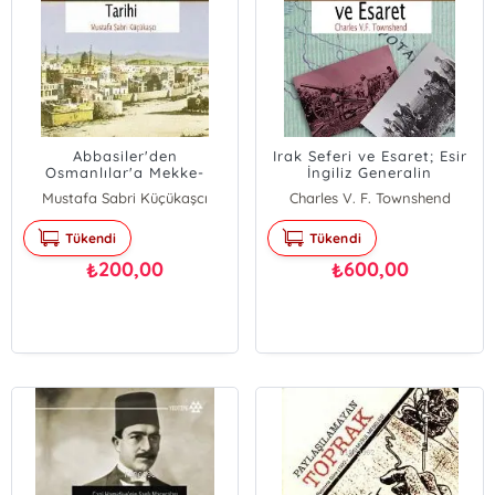
Abbasiler'den
Irak Seferi ve Esaret; Esir
Osmanlılar'a Mekke-
İngiliz Generalin
Medine Tarihi
Kaleminden Kûtü'l-amare
Mustafa Sabri Küçükaşcı
Charles V. F. Townshend
Zaferi
Tükendi
Tükendi
200,00
600,00
₺
₺