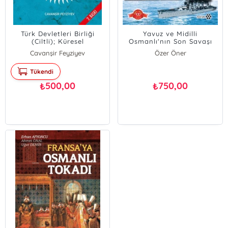
Türk Devletleri Birliği
Yavuz ve Midilli
(Ciltli); Küresel
Osmanlı'nın Son Savaşı
Entegrasyonun Avrasya
Cavanşir Feyziyev
Özer Öner
Modeli
Tükendi
500,00
750,00
₺
₺