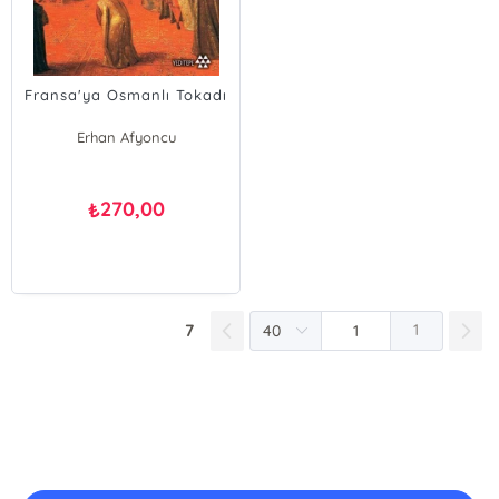
Fransa'ya Osmanlı Tokadı
Erhan Afyoncu
Ahmet Önal
Uğur Demir
270,00
₺
7
1
E-Bülten Kayıt
Güncel bilgiler için kayıt olunuz