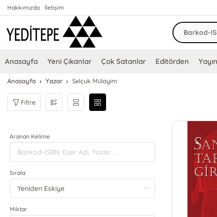
Hakkımızda
İletişim
Anasayfa
Yeni Çıkanlar
Çok Satanlar
Editörden
Yayın
Anasayfa
Yazar
Selçuk Mülayim
Filtre
Aranan Kelime
Sırala
Miktar