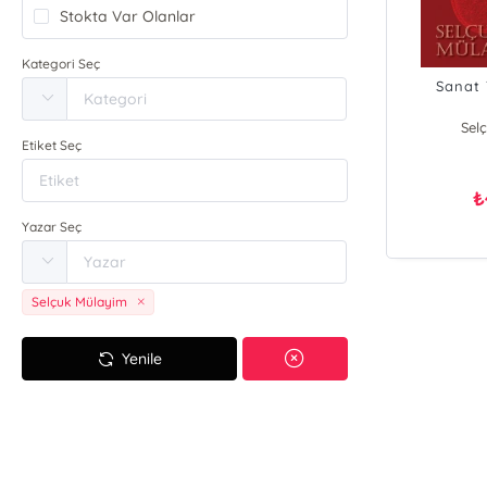
Stokta Var Olanlar
Kategori Seç
Sanat 
Sel
Etiket Seç
₺
Yazar Seç
Selçuk Mülayim
Yenile