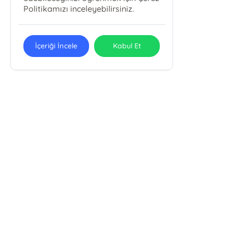
Politikamızı inceleyebilirsiniz.
İçeriği İncele
Kabul Et
E-Bülten Kayıt
Güncel bilgiler için kayıt olunuz