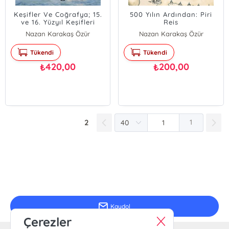
Keşifler Ve Coğrafya; 15.
500 Yılın Ardından: Piri
ve 16. Yüzyıl Keşifleri
Reis
Nazan Karakaş Özür
Nazan Karakaş Özür
Tükendi
Tükendi
420,00
200,00
₺
₺
2
1
E-Bülten Kayıt
Güncel bilgiler için kayıt olunuz
Kaydol
Çerezler