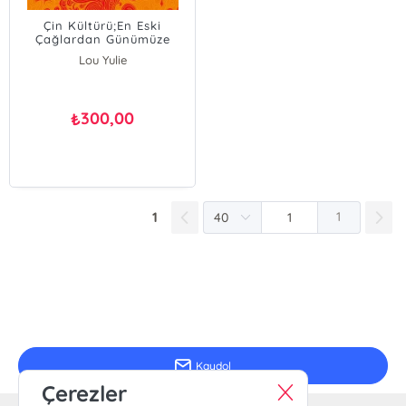
Çin Kültürü;En Eski
Çağlardan Günümüze
Lou Yulie
300,00
₺
1
1
E-Bülten Kayıt
Güncel bilgiler için kayıt olunuz
Kaydol
Çerezler