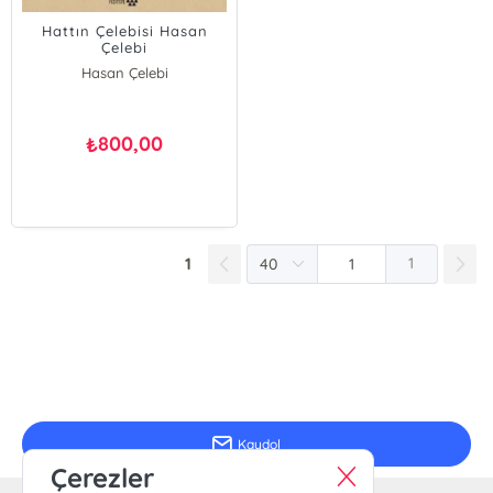
Hattın Çelebisi Hasan
Çelebi
Hasan Çelebi
800,00
₺
1
1
E-Bülten Kayıt
Güncel bilgiler için kayıt olunuz
Kaydol
Çerezler