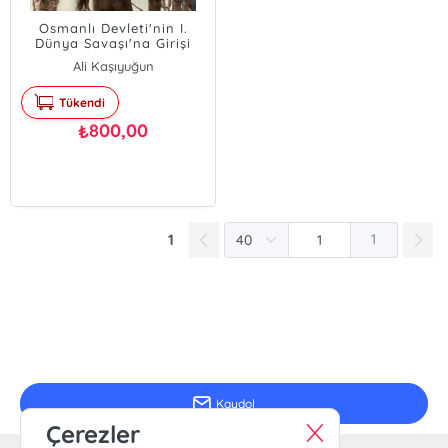
Osmanlı Devleti'nin I.
Dünya Savaşı'na Girişi
Ali Kaşıyuğun
Tükendi
800,00
₺
1
1
E-Bülten Kayıt
Güncel bilgiler için kayıt olunuz
Kaydol
Çerezler