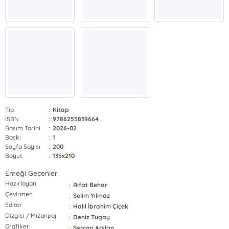
Tip
:
Kitap
ISBN
:
9786255839664
Basım Tarihi
:
2026-02
Baskı
:
1
Sayfa Sayısı
:
200
Boyut
:
135x210
Emeği Geçenler
Hazırlayan
:
Rıfat Behar
Çevirmen
:
Selim Yılmaz
Editör
:
Halil İbrahim Çiçek
Dizgici / Mizanpaj
:
Deniz Tugay
Grafiker
:
Sercan Arslan