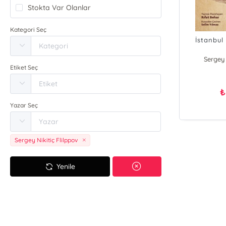
Stokta Var Olanlar
Kategori Seç
İstanbul
Sergey 
Etiket Seç
₺
Yazar Seç
Sergey Nikitiç Flilppov
Yenile