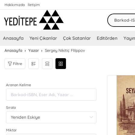
Hakkımızda
İletişim
Anasayfa
Yeni Çıkanlar
Çok Satanlar
Editörden
Yayın
Anasayfa
Yazar
Sergey Nikitiç Flilppov
Filtre
Aranan Kelime
Sırala
Miktar