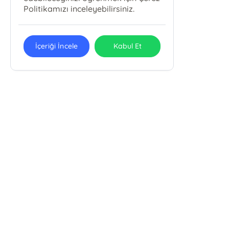
Politikamızı inceleyebilirsiniz.
İçeriği İncele
Kabul Et
E-Bülten Kayıt
Güncel bilgiler için kayıt olunuz