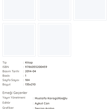
Tip
:
Kitap
ISBN
:
9786055200459
Basım Tarihi
:
2014-04
Baskı
:
1
Sayfa Sayısı
:
184
Boyut
:
135x210
Emeği Geçenler
Yayın Yönetmeni
:
Mustafa Karagüllüoğlu
Editör
:
Aykut Can
Grafiker
:
Sercan Arslan