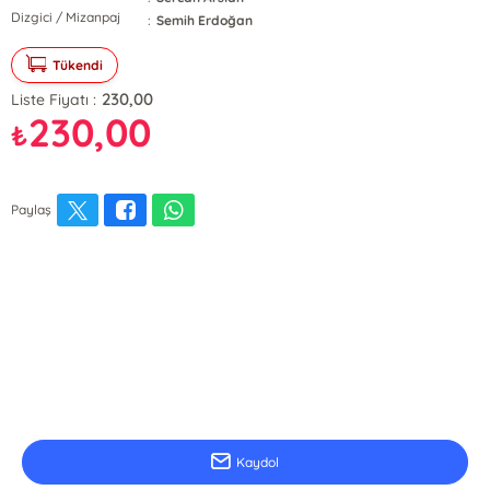
Dizgici / Mizanpaj
:
Semih Erdoğan
Tükendi
230,00
Liste Fiyatı :
230,00
₺
Paylaş
E-Bülten Kayıt
Güncel bilgiler için kayıt olunuz
Kaydol