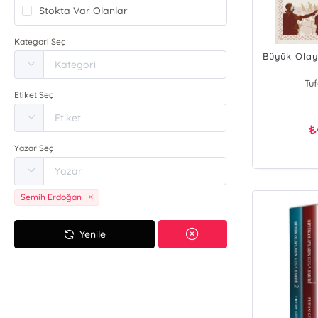
Stokta Var Olanlar
Kategori Seç
Büyük Olayl
Tu
Etiket Seç
₺
Yazar Seç
Semih Erdoğan
Yenile