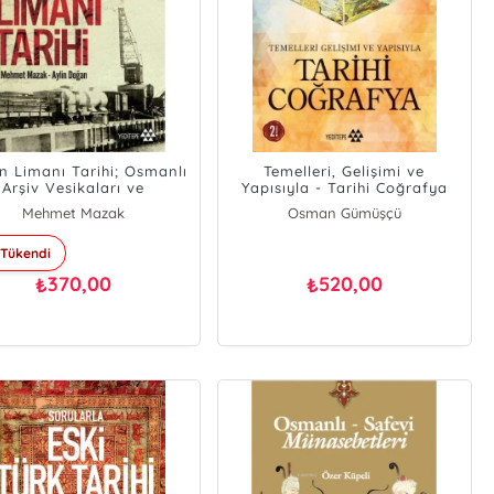
n Limanı Tarihi; Osmanlı
Temelleri, Gelişimi ve
Arşiv Vesikaları ve
Yapısıyla - Tarihi Coğrafya
Fotoğraflarla
Mehmet Mazak
Osman Gümüşçü
Aylin Doğan
Çetin Şenkul
Tükendi
Hasan Hüseyin Yılmaz
370,00
520,00
₺
₺