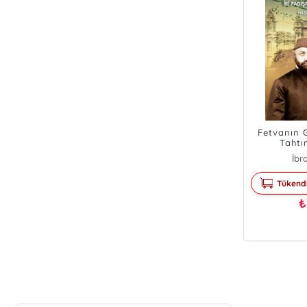
Fetvanın G
Tahtı
Şeyhülisla
İbr
Tükend
₺