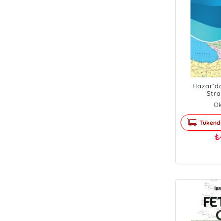
Hazar'd
Stra
Ok
Tükend
₺