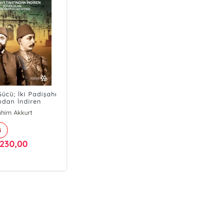
ücü; İki Padişahı
ndan İndiren
m Hasan Hayrullah
ahim Akkurt
Efendi
i
230,00