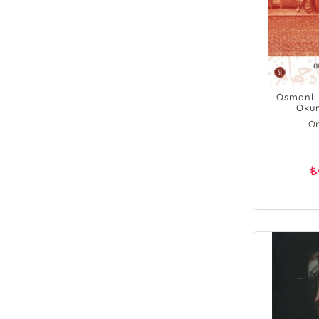
Osmanlı 
Oku
Or
₺