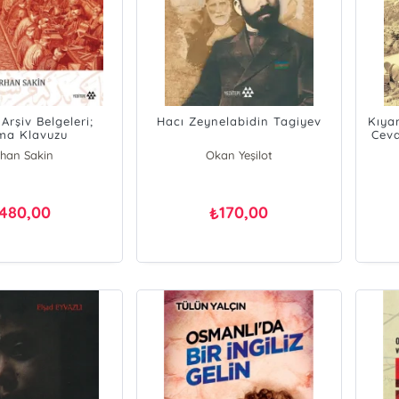
Arşiv Belgeleri;
Hacı Zeynelabidin Tagiyev
Kıya
ma Klavuzu
Cevd
D
han Sakin
Okan Yeşilot
480,00
170,00
₺