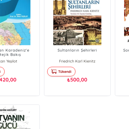
an Karadeniz'e
Sultanların Şehirleri
Sor
tejik Bakış
an Yeşilot
Friedrich Karl Kienitz
i
Tükendi
420,00
500,00
₺