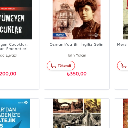
yen Çocuklar;
Osmanlı'da Bir İngiliz Gelin
Mersi
nın Emanetleri
şad Eyvazlı
Tülin Yalçın
Tükendi
200,00
350,00
₺