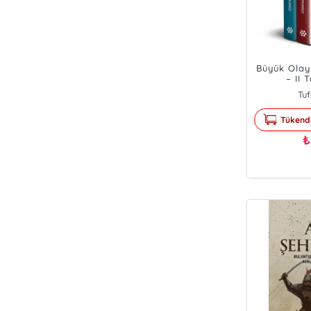
Büyük Olayl
– II 
Tu
Tükend
₺