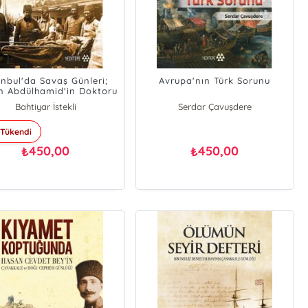
anbul'da Savaş Günleri;
Avrupa'nın Türk Sorunu
n Abdülhamid'in Doktoru
ahim Paşa'nın I. Dünya
Bahtiyar İstekli
Serdar Çavuşdere
Harbi Günlüğü
Tükendi
450,00
450,00
₺
₺