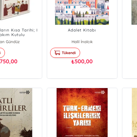
arın Kısa Tarihi; I
Adalet Kitabı
Takım Kutulu
fan Gündüz
Halil İnalcık
i
Tükendi
750,00
500,00
₺