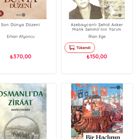
Son Dünya Düzeni
Azebaycanlı Şehid Asker
Malik Selimli’nin Yarım
Kalmış Günlüğü
Erhan Afyoncu
İlhan Ege
Tükendi
370,00
150,00
₺
₺