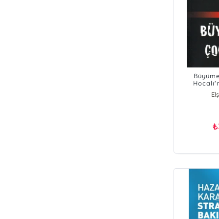
Büyüme
Hocalı'
El
₺