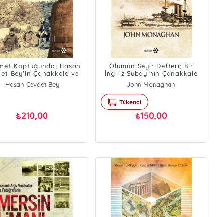
met Koptuğunda; Hasan
Ölümün Seyir Defteri; Bir
et Bey'in Çanakkale ve
İngiliz Subayının Çanakkale
oğu Cephesi Günlüğü
Günlüğü
Hasan Cevdet Bey
John Monaghan
Tükendi
210,00
150,00
₺
₺