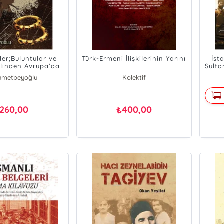
liler;Buluntular ve
Türk-Ermeni İlişkilerinin Yarını
İst
linden Avrupa’da
Sulta
n Kültürü
İbr
Ahmetbeyoğlu
Kolektif
260,00
400,00
₺