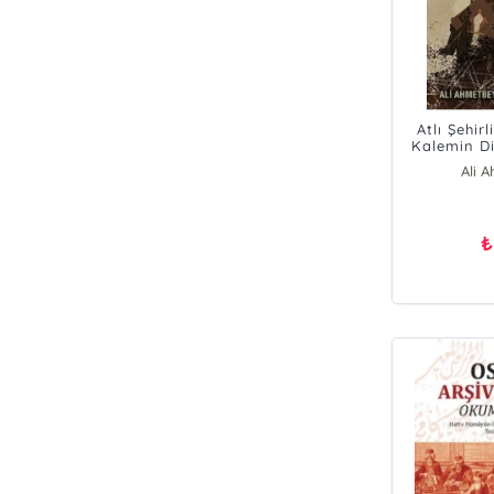
Atlı Şehir
Kalemin Di
Hu
Ali 
₺