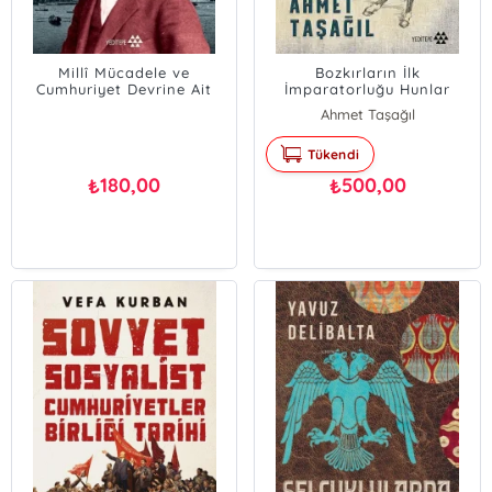
Millî Mücadele ve
Bozkırların İlk
Cumhuriyet Devrine Ait
İmparatorluğu Hunlar
Hatıralar; Operatör Emin
(Bez Ciltli)
Ahmet Taşağıl
Erkul
Tükendi
180,00
500,00
₺
₺