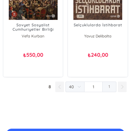
Sovyet Sosyalist
Selçuklularda İstihbarat
Cumhuriyetler Birliği
Tarihi
Vefa Kurban
Yavuz Delibalta
550,00
240,00
₺
₺
8
1
E-Bülten Kayıt
Güncel bilgiler için kayıt olunuz