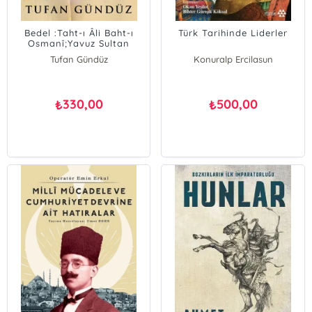
Bedel :Taht-ı Âli Baht-ı
Türk Tarihinde Liderler
Osmanî;Yavuz Sultan
Selim Romanı
Tufan Gündüz
Konuralp Ercilasun
Osman Gazi Özgüdenli
Ömer Soner Hunkan
İlyas Kemaloğlu
330,00
500,00
₺
₺
Cihan Piyadeoğlu
Kürşat Yıldırım
Mehmet Ersan
Erkan Göksu
Hayrunnisa Alan
Cezmi Eraslan
Okan Yeşilot
Necati Avcı
Ahmet Taşağıl
Erhan Afyoncu
Osman Sezgin
Tufan Gündüz
Vahdettin Engin
Abdülkadir Özcan
Ali Ahmetbeyoğlu