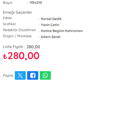
Boyut
:
135x210
Emeği Geçenler
Editör
:
Nursel Gedik
Grafiker
:
Yasin Çetin
Redaktör Düzeltmen
:
Hatice Begüm Kahraman
Dizgici / Mizanpaj
:
Adem Şenel
280,00
Liste Fiyatı :
280,00
₺
Paylaş