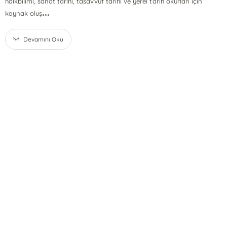
halkbilimi, sanat tarihi, tasavvuf tarihi ve yerel tarih okurları için
...
kaynak oluş
Devamını Oku