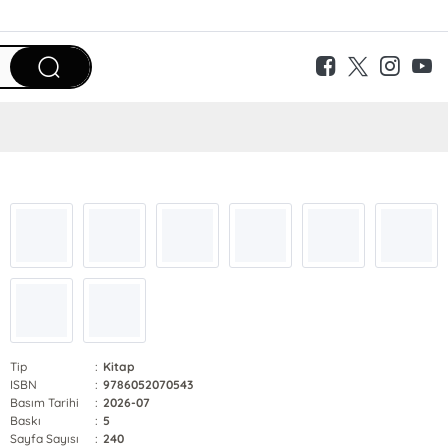
Tip
:
Kitap
ISBN
:
9786052070543
Basım Tarihi
:
2026-07
Baskı
:
5
Sayfa Sayısı
:
240