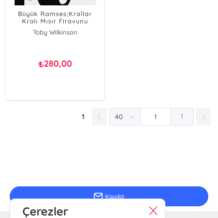
Büyük Ramses;Krallar
Kralı Mısır Firavunu
Toby Wilkinson
280,00
₺
1
1
E-Bülten Kayıt
Güncel bilgiler için kayıt olunuz
Kaydol
Çerezler