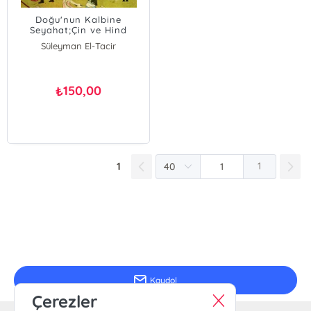
Doğu'nun Kalbine
Seyahat;Çin ve Hind
Ülkeleri Hatıraları ve
Süleyman El-Tacir
İlaveleri
150,00
₺
1
1
E-Bülten Kayıt
Güncel bilgiler için kayıt olunuz
Kaydol
Çerezler