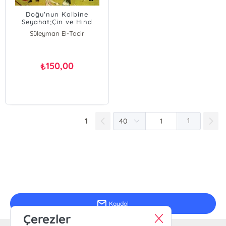
Doğu'nun Kalbine
Seyahat;Çin ve Hind
Ülkeleri Hatıraları ve
Süleyman El-Tacir
İlaveleri
150,00
₺
1
1
E-Bülten Kayıt
Güncel bilgiler için kayıt olunuz
Kaydol
Çerezler