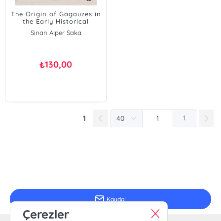
The Origin of Gagauzes in
the Early Historical
Periods
Sinan Alper Saka
130,00
₺
1
1
E-Bülten Kayıt
Güncel bilgiler için kayıt olunuz
Kaydol
Çerezler