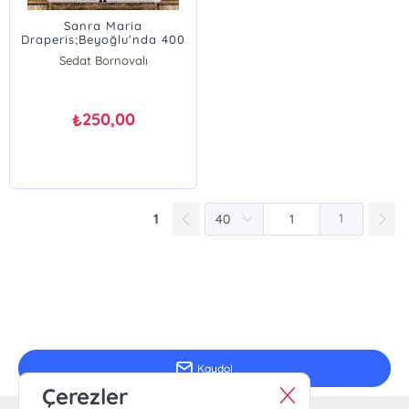
Sanra Maria
Draperis;Beyoğlu'nda 400
Yıllık Bir Katolik Mabedi
Sedat Bornovalı
Sezayi Balcı
250,00
₺
1
1
E-Bülten Kayıt
Güncel bilgiler için kayıt olunuz
Kaydol
Çerezler