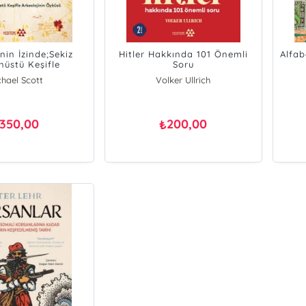
nin İzinde;Sekiz
Hitler Hakkında 101 Önemli
Alfab
nüstü Keşifle
Soru
ojinin Öyküsü
chael Scott
Volker Ullrich
350,00
200,00
₺