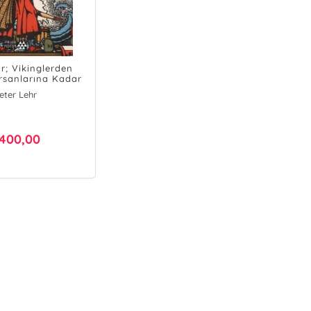
r; Vikinglerden
rsanlarına Kadar
ın Keşfedilmemiş
eter Lehr
Tarihi
400,00