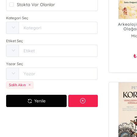
Stokta Var Olanlar
Kategori Seç
Arkeoloji
Olağa
Arkeol
Mi
Etiket Seç
₺
Yazar Seç
Salih Akın
Yenile