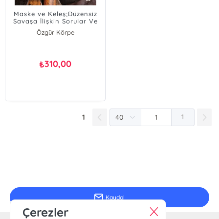
Maske ve Keleş;Düzensiz
Savaşa İlişkin Sorular Ve
Cevaplar
Özgür Körpe
310,00
₺
1
1
E-Bülten Kayıt
Güncel bilgiler için kayıt olunuz
Kaydol
Çerezler