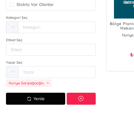
Stokta Var Olanlar
Kategori Seç
Bölge Plan
Mekan
Ya
Nuriye
Etiket Seç
₺
Yazar Seç
Nuriye Garipağaoğlu
Yenile