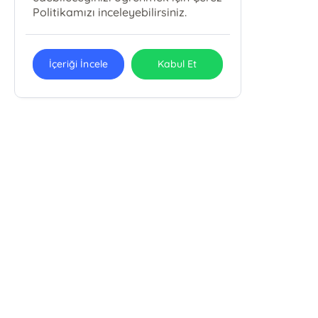
Politikamızı inceleyebilirsiniz.
İçeriği İncele
Kabul Et
E-Bülten Kayıt
Güncel bilgiler için kayıt olunuz