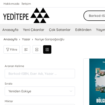
Hakkımızda
İletişim
Anasayfa
Yeni Çıkanlar
Çok Satanlar
Editörden
Yayın
Anasayfa
Yazar
Nuriye Garipağaoğlu
Filtre
Aranan Kelime
Sırala
Miktar