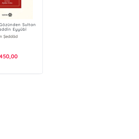
 Gözünden Sultan
addîn Eyyûbî
bn Şeddâd
450,00