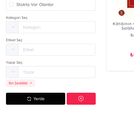
Stokta Var Olanlar
Kategori Seç
Kâtibinin
Salâh
İ
Etiket Seç
₺
Yazar Seç
İbn Şeddâd
Yenile