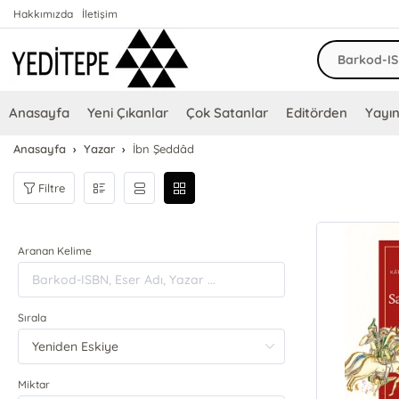
Hakkımızda
İletişim
Anasayfa
Yeni Çıkanlar
Çok Satanlar
Editörden
Yayın
Anasayfa
Yazar
İbn Şeddâd
Filtre
Aranan Kelime
Sırala
Miktar