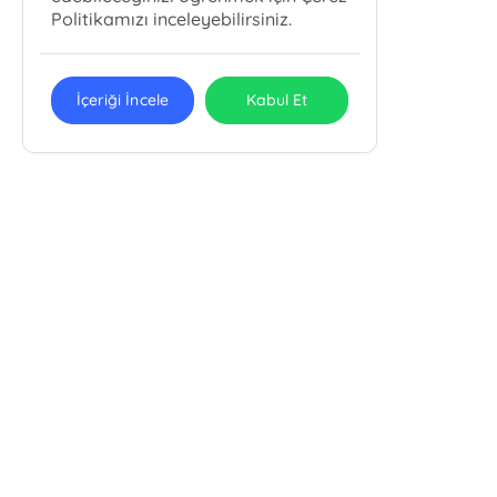
Politikamızı inceleyebilirsiniz.
İçeriği İncele
Kabul Et
E-Bülten Kayıt
Güncel bilgiler için kayıt olunuz