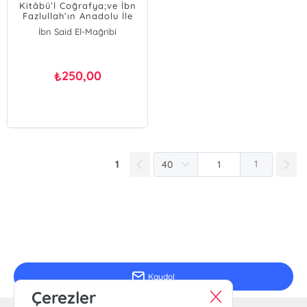
Kitâbü’l Coğrafya;ve İbn
Fazlullah’ın Anadolu İle
İlgili Verdiği Bilgiler
İbn Said El-Mağribi
250,00
₺
1
1
E-Bülten Kayıt
Güncel bilgiler için kayıt olunuz
Kaydol
Çerezler