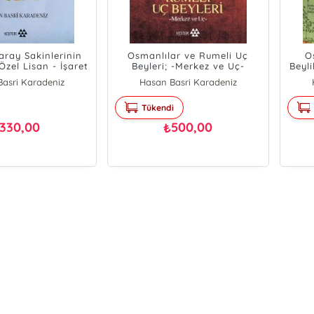
aray Sakinlerinin
Osmanlılar ve Rumeli Uç
O
zel Lisan - İşaret
Beyleri; -Merkez ve Uç-
Beyli
Dili
asri Karadeniz
Hasan Basri Karadeniz
Tükendi
330,00
500,00
₺