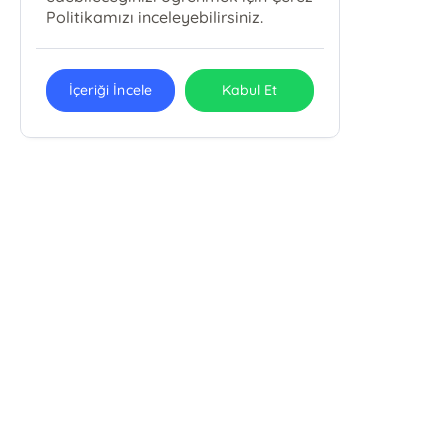
Politikamızı inceleyebilirsiniz.
İçeriği İncele
Kabul Et
E-Bülten Kayıt
Güncel bilgiler için kayıt olunuz