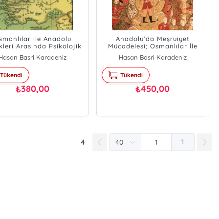
smanlılar ile Anadolu
Anadolu'da Meşruiyet
kleri Arasında Psikolojik
Mücadelesi; Osmanlılar İle
Mücadele
Beylikler Arasında
Hasan Basri Karadeniz
Hasan Basri Karadeniz
Tükendi
Tükendi
380,00
450,00
₺
₺
4
1