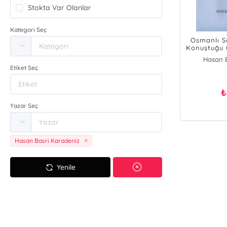
Stokta Var Olanlar
Kategori Seç
Osmanlı S
Konuştuğu Ö
Hasan B
Etiket Seç
₺
Yazar Seç
Hasan Basri Karadeniz
Yenile