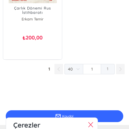
Çarlık Dönemi Rus
İstihbaratı
Erkam Temir
200,00
₺
1
1
E-Bülten Kayıt
Güncel bilgiler için kayıt olunuz
Kaydol
Çerezler