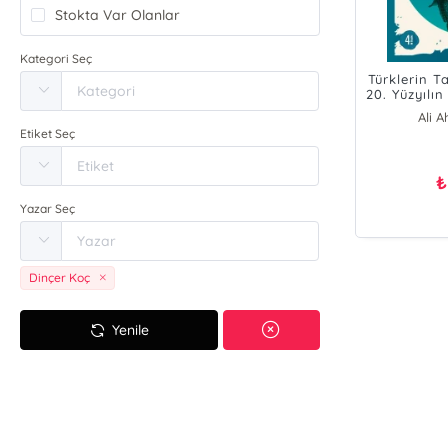
Stokta Var Olanlar
Kategori Seç
Türklerin T
20. Yüzyılın
Ali 
Etiket Seç
Erh
H
Kür
₺
İly
Yazar Seç
D
Dinçer Koç
Yenile