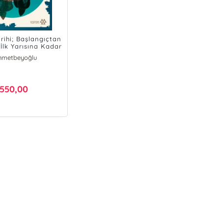
arihi; Başlangıçtan
 İlk Yarısına Kadar
Ahmetbeyoğlu
an Afyoncu
aluk Selvi
şat Yıldırım
550,00
as Topsakal
inçer Koç