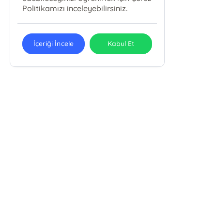
Politikamızı inceleyebilirsiniz.
İçeriği İncele
Kabul Et
E-Bülten Kayıt
Güncel bilgiler için kayıt olunuz