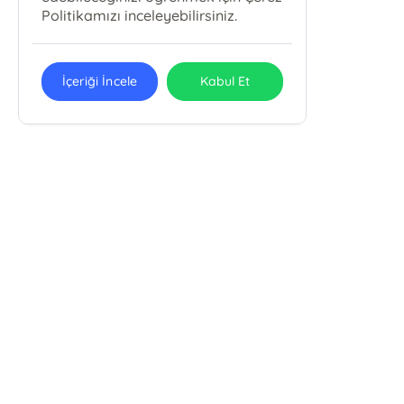
Politikamızı inceleyebilirsiniz.
İçeriği İncele
Kabul Et
E-Bülten Kayıt
Güncel bilgiler için kayıt olunuz