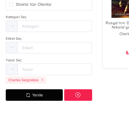
Stokta Var Olanlar
Kategori Seç
Rusya'nın 
Nikola'y
Charl
Etiket Seç
Yazar Seç
Charles Seignobos
Yenile