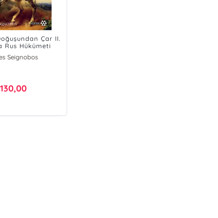
Doğuşundan Çar II.
a Rus Hükümeti
es Seignobos
130,00
₺