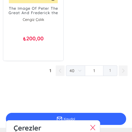
The Image Of Peter The
Great And Frederick the
Great In The Eighteenth
Cengiz Çalık
Century Ottoman; History
Sources
200,00
₺
1
1
E-Bülten Kayıt
Güncel bilgiler için kayıt olunuz
Kaydol
Çerezler