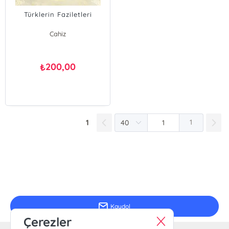
Türklerin Faziletleri
Cahiz
200,00
₺
1
1
E-Bülten Kayıt
Güncel bilgiler için kayıt olunuz
Kaydol
Çerezler