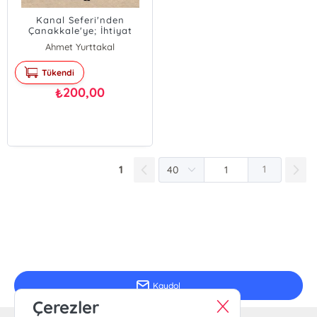
Kanal Seferi'nden
Çanakkale'ye; İhtiyat
Zabiti Münim Mustafa'nın
Ahmet Yurttakal
Harp Hatıraları
Tükendi
200,00
₺
1
1
E-Bülten Kayıt
Güncel bilgiler için kayıt olunuz
Kaydol
Çerezler