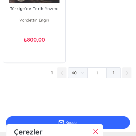
Türkiye'de Tarih Yazımı
Vahdettin Engin
Ahmet Şimşek
800,00
₺
1
1
E-Bülten Kayıt
Güncel bilgiler için kayıt olunuz
Kaydol
Çerezler