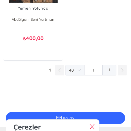
Yemen Yolunda
Abdülgani Senî Yurtman
400,00
₺
1
1
E-Bülten Kayıt
Güncel bilgiler için kayıt olunuz
Kaydol
Çerezler