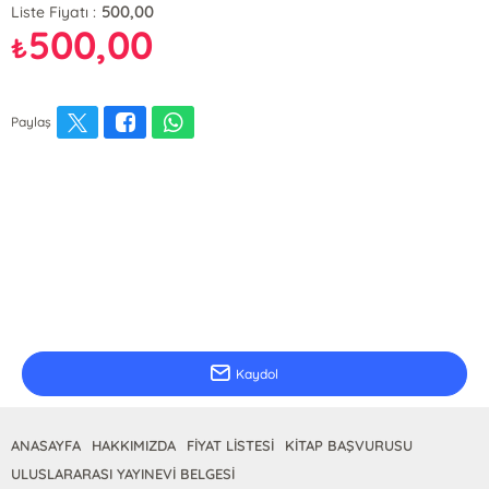
500,00
Liste Fiyatı :
500,00
₺
Paylaş
E-Bülten Kayıt
Güncel bilgiler için kayıt olunuz
Kaydol
ANASAYFA
HAKKIMIZDA
FİYAT LİSTESİ
KİTAP BAŞVURUSU
ULUSLARARASI YAYINEVİ BELGESİ