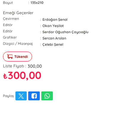
Boyut
:
135x210
Emeği Geçenler
Çevirmen
:
Erdoğan Şenol
Editör
:
Okan Yeşilot
Editör
:
Serdar Oğuzhan Çaycıoğlu
Grafiker
:
Sercan Arslan
Dizgici / Mizanpaj
:
Çelebi Şenel
Tükendi
300,00
Liste Fiyatı :
300,00
₺
Paylaş