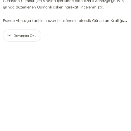
Gürcistan Cumhuriyeti sınırları içerisinde olan özerk Abhazya'ya 1918
yılında düzenlenen Osmanlı askeri harekâtı incelenmiştir.
...
Eserde Abhazya tarihinin uzun bir dönemi; birleşik Gürcistan Krallığı
Devamını Oku