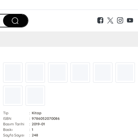
Tip
:
Kitap
ISBN
:
9786052070086
Basım Tarihi
:
2019-01
Baskı
:
1
Sayfa Sayısı
:
248