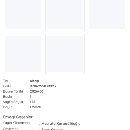
Tip
:
Kitap
ISBN
:
9786255839923
Basım Tarihi
:
2026-06
Baskı
:
1
Sayfa Sayısı
:
128
Boyut
:
135x210
Emeği Geçenler
Yayın Yönetmeni
:
Mustafa Karagüllüoğlu
Çevirmen
:
Emre Özmen