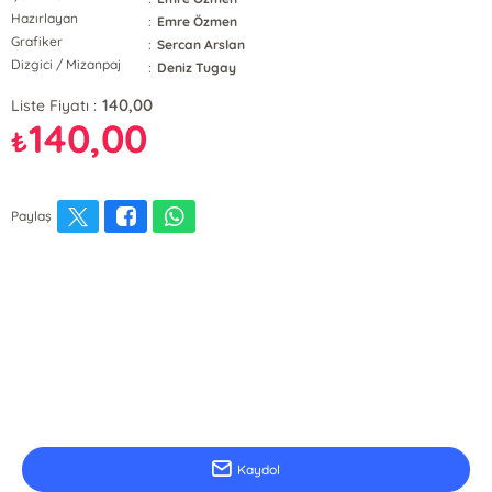
Hazırlayan
:
Emre Özmen
Grafiker
:
Sercan Arslan
Dizgici / Mizanpaj
:
Deniz Tugay
140,00
Liste Fiyatı :
140,00
₺
Paylaş
E-Bülten Kayıt
Güncel bilgiler için kayıt olunuz
Kaydol