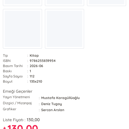
Tip
:
Kitap
ISBN
:
9786255839954
Basım Tarihi
:
2026-06
Baskı
:
1
Sayfa Sayısı
:
112
Boyut
:
135x210
Emeği Geçenler
Yayın Yönetmeni
:
Mustafa Karagüllüoğlu
Dizgici / Mizanpaj
:
Deniz Tugay
Grafiker
:
Sercan Arslan
130,00
Liste Fiyatı :
130,00