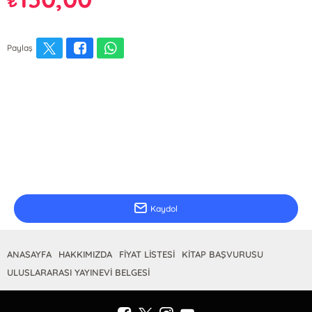
₺
Paylaş
E-Bülten Kayıt
Güncel bilgiler için kayıt olunuz
Kaydol
ANASAYFA
HAKKIMIZDA
FİYAT LİSTESİ
KİTAP BAŞVURUSU
ULUSLARARASI YAYINEVİ BELGESİ