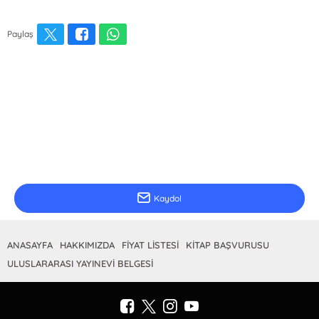
Paylaş
E-Bülten Kayıt
Güncel bilgiler için kayıt olunuz
Kaydol
ANASAYFA
HAKKIMIZDA
FİYAT LİSTESİ
KİTAP BAŞVURUSU
ULUSLARARASI YAYINEVİ BELGESİ