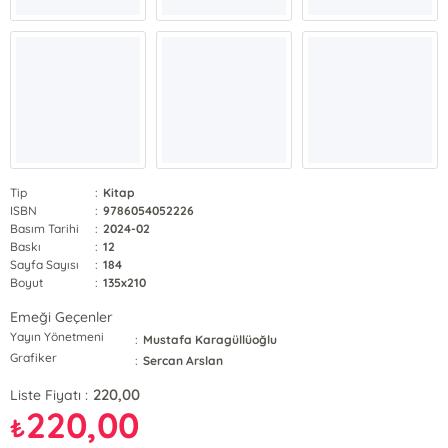
Tip
:
Kitap
ISBN
:
9786054052226
Basım Tarihi
:
2024-02
Baskı
:
12
Sayfa Sayısı
:
184
Boyut
:
135x210
Emeği Geçenler
Yayın Yönetmeni
:
Mustafa Karagüllüoğlu
Grafiker
:
Sercan Arslan
220,00
Liste Fiyatı :
220,00
₺