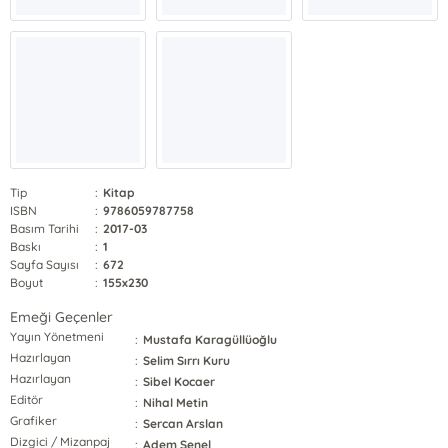
Tip
:
Kitap
ISBN
:
9786059787758
Basım Tarihi
:
2017-03
Baskı
:
1
Sayfa Sayısı
:
672
Boyut
:
155x230
Emeği Geçenler
Yayın Yönetmeni
:
Mustafa Karagüllüoğlu
Hazırlayan
:
Selim Sırrı Kuru
Hazırlayan
:
Sibel Kocaer
Editör
:
Nihal Metin
Grafiker
:
Sercan Arslan
Dizgici / Mizanpaj
:
Adem Şenel