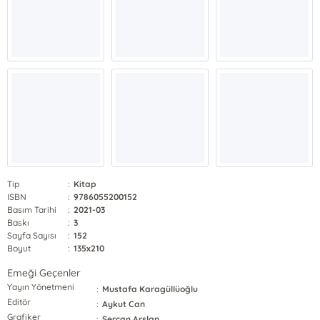
Tip
:
Kitap
ISBN
:
9786055200152
Basım Tarihi
:
2021-03
Baskı
:
3
Sayfa Sayısı
:
152
Boyut
:
135x210
Emeği Geçenler
Yayın Yönetmeni
:
Mustafa Karagüllüoğlu
Editör
:
Aykut Can
Grafiker
:
Sercan Arslan