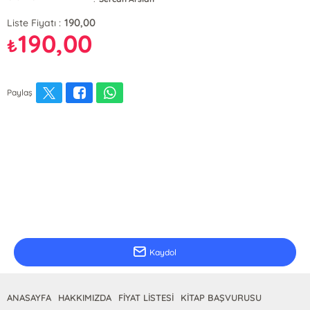
190,00
Liste Fiyatı :
190,00
₺
Paylaş
E-Bülten Kayıt
Güncel bilgiler için kayıt olunuz
Kaydol
ANASAYFA
HAKKIMIZDA
FİYAT LİSTESİ
KİTAP BAŞVURUSU