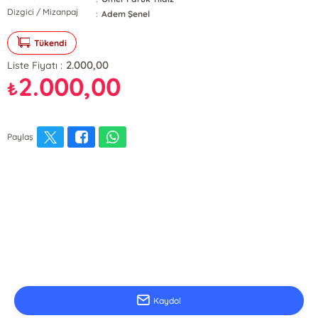
Dizgici / Mizanpaj
:
Adem Şenel
Tükendi
2.000,00
Liste Fiyatı :
2.000,00
₺
Paylaş
E-Bülten Kayıt
Güncel bilgiler için kayıt olunuz
Kaydol