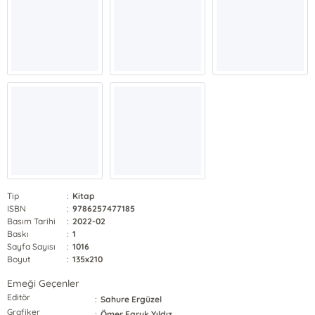
Tip
:
Kitap
ISBN
:
9786257477185
Basım Tarihi
:
2022-02
Baskı
:
1
Sayfa Sayısı
:
1016
Boyut
:
135x210
Emeği Geçenler
Editör
:
Sahure Ergüzel
Grafiker
:
Ömer Faruk Yıldız