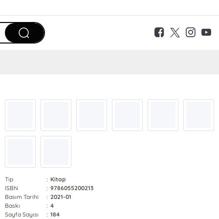
Tip
:
Kitap
ISBN
:
9786055200213
Basım Tarihi
:
2021-01
Baskı
:
4
Sayfa Sayısı
:
184